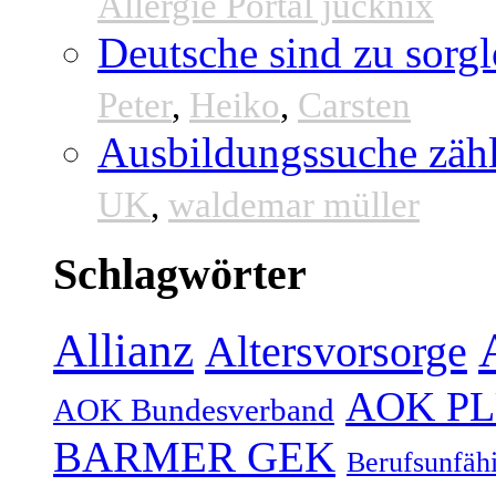
Allergie Portal jucknix
Deutsche sind zu sorgl
Peter
,
Heiko
,
Carsten
Ausbildungssuche zähl
UK
,
waldemar müller
Schlagwörter
Allianz
Altersvorsorge
AOK P
AOK Bundesverband
BARMER GEK
Berufsunfähi