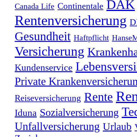
DAK
Continentale
Canada Life
Rentenversicherung
D
Gesundheit
Haftpflicht
HanseM
Versicherung
Krankenh
Lebensvers
Kundenservice
Private Krankenversicheru
Ren
Rente
Reiseversicherung
Te
Sozialversicherung
Iduna
Unfallversicherung
Urlaub