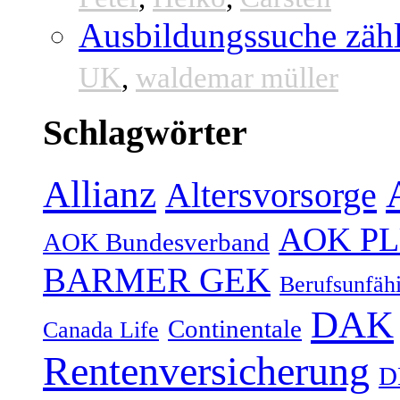
Ausbildungssuche zähl
UK
,
waldemar müller
Schlagwörter
Allianz
Altersvorsorge
AOK P
AOK Bundesverband
BARMER GEK
Berufsunfähi
DAK
Continentale
Canada Life
Rentenversicherung
D