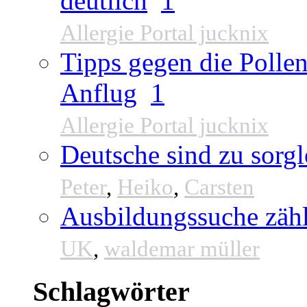
deutlich
1
Allergie Portal jucknix
Tipps gegen die Pollen
Anflug
1
Allergie Portal jucknix
Deutsche sind zu sorgl
Peter
,
Heiko
,
Carsten
Ausbildungssuche zähl
UK
,
waldemar müller
Schlagwörter