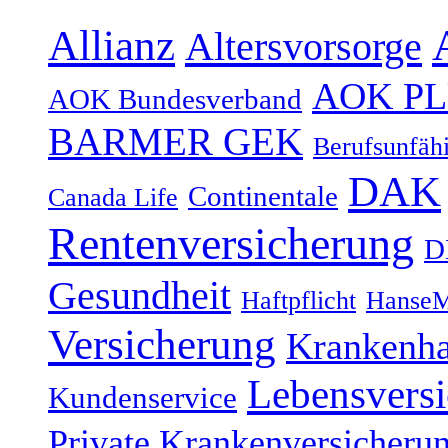
Allianz
Altersvorsorge
AOK P
AOK Bundesverband
BARMER GEK
Berufsunfähi
DAK
Continentale
Canada Life
Rentenversicherung
D
Gesundheit
Haftpflicht
HanseM
Versicherung
Krankenh
Lebensvers
Kundenservice
Private Krankenversicheru