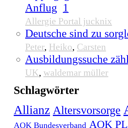
Anflug
1
Allergie Portal jucknix
Deutsche sind zu sorgl
Peter
,
Heiko
,
Carsten
Ausbildungssuche zähl
UK
,
waldemar müller
Schlagwörter
Allianz
Altersvorsorge
AOK P
AOK Bundesverband