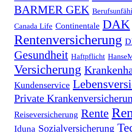
BARMER GEK
Berufsunfähi
DAK
Continentale
Canada Life
Rentenversicherung
D
Gesundheit
Haftpflicht
HanseM
Versicherung
Krankenh
Lebensvers
Kundenservice
Private Krankenversicheru
Ren
Rente
Reiseversicherung
Te
Sozialversicherung
Iduna