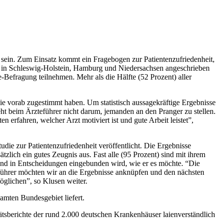
sein. Zum Einsatz kommt ein Fragebogen zur Patientenzufriedenheit,
erten in Schleswig-Holstein, Hamburg und Niedersachsen angeschrieben
Befragung teilnehmen. Mehr als die Hälfte (52 Prozent) aller
ie vorab zugestimmt haben. Um statistisch aussagekräftige Ergebnisse
ht beim Ärzteführer nicht darum, jemanden an den Pranger zu stellen.
erfahren, welcher Arzt motiviert ist und gute Arbeit leistet”,
die zur Patientenzufriedenheit veröffentlicht. Die Ergebnisse
zlich ein gutes Zeugnis aus. Fast alle (95 Prozent) sind mit ihrem
 und in Entscheidungen eingebunden wird, wie er es möchte. “Die
teführer möchten wir an die Ergebnisse anknüpfen und den nächsten
öglichen”, so Klusen weiter.
amten Bundesgebiet liefert.
itätsberichte der rund 2.000 deutschen Krankenhäuser laienverständlich