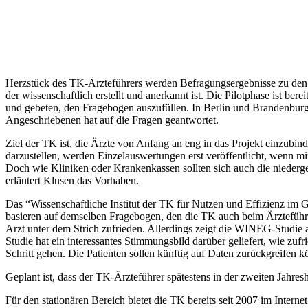
Herzstück des TK-Ärzteführers werden Befragungsergebnisse zu den 
der wissenschaftlich erstellt und anerkannt ist. Die Pilotphase ist b
und gebeten, den Fragebogen auszufüllen. In Berlin und Brandenburg 
Angeschriebenen hat auf die Fragen geantwortet.
Ziel der TK ist, die Ärzte von Anfang an eng in das Projekt einzubi
darzustellen, werden Einzelauswertungen erst veröffentlicht, wenn m
Doch wie Kliniken oder Krankenkassen sollten sich auch die niedergel
erläutert Klusen das Vorhaben.
Das “Wissenschaftliche Institut der TK für Nutzen und Effizienz im G
basieren auf demselben Fragebogen, den die TK auch beim Ärzteführer n
Arzt unter dem Strich zufrieden. Allerdings zeigt die WINEG-Studie 
Studie hat ein interessantes Stimmungsbild darüber geliefert, wie zu
Schritt gehen. Die Patienten sollen künftig auf Daten zurückgreifen 
Geplant ist, dass der TK-Ärzteführer spätestens in der zweiten Jahre
Für den stationären Bereich bietet die TK bereits seit 2007 im Intern