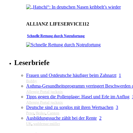
ALLIANZ LIFESERVICE112
Schnelle Rettung durch Notrufortung
Leserbriefe
Frauen und Ostdeutsche häufiger beim Zahnarzt
1
Bobby
Asthma-Gesundheitsprogramm verringert Beschwerden d
Allergie Portal jucknix
Tipps gegen die Pollenplage: Hasel und Erle im Anflug
Allergie Portal jucknix
Deutsche sind zu sorglos mit ihren Wertsachen
3
Peter
,
Heiko
,
Carsten
Ausbildungssuche zählt bei der Rente
2
UK
,
waldemar müller