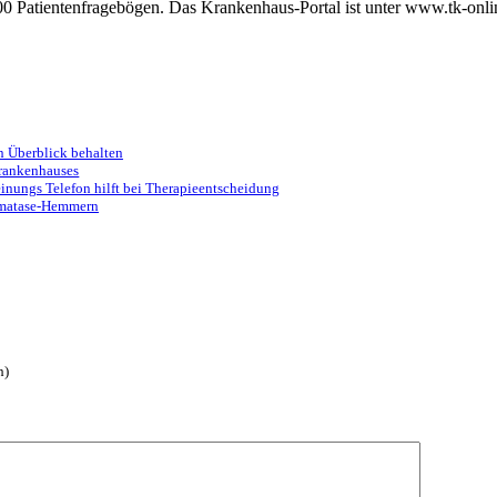
00 Patientenfragebögen. Das Krankenhaus-Portal ist unter www.tk-onlin
n Überblick behalten
Krankenhauses
inungs Telefon hilft bei Therapieentscheidung
romatase-Hemmern
h)