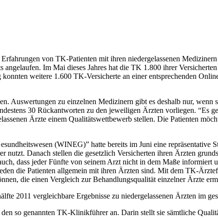
Erfahrungen von TK-Patienten mit ihren niedergelassenen Medizinern 
ereits angelaufen. Im Mai dieses Jahres hat die TK 1.800 ihrer Versich
konnten weitere 1.600 TK-Versicherte an einer entsprechenden Online-
nden. Auswertungen zu einzelnen Medizinern gibt es deshalb nur, wenn s
indestens 30 Rückantworten zu den jeweiligen Ärzten vorliegen. “Es ge
assenen Ärzte einem Qualitätswettbewerb stellen. Die Patienten möchten 
esundheitswesen (WINEG)” hatte bereits im Juni eine repräsentative Stu
utzt. Danach stellen die gesetzlich Versicherten ihren Ärzten grundsät
auch, dass jeder Fünfte von seinem Arzt nicht in dem Maße informiert
frieden die Patienten allgemein mit ihren Ärzten sind. Mit dem TK-Ärz
können, die einen Vergleich zur Behandlungsqualität einzelner Ärzte erm
shälfte 2011 vergleichbare Ergebnisse zu niedergelassenen Ärzten im ges
et den so genannten TK-Klinikführer an. Darin stellt sie sämtliche Qual