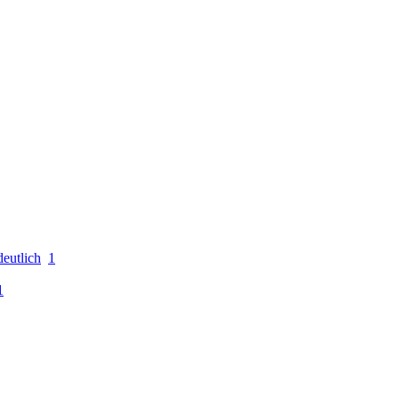
eutlich
1
1