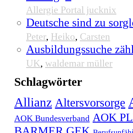
Allergie Portal jucknix
Deutsche sind zu sorgl
Peter
,
Heiko
,
Carsten
Ausbildungssuche zähl
UK
,
waldemar müller
Schlagwörter
Allianz
Altersvorsorge
AOK P
AOK Bundesverband
BARMER GEK
Berufsunfähi