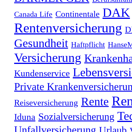
DAK
Continentale
Canada Life
Rentenversicherung
D
Gesundheit
Haftpflicht
HanseM
Versicherung
Krankenh
Lebensvers
Kundenservice
Private Krankenversicheru
Ren
Rente
Reiseversicherung
Te
Sozialversicherung
Iduna
Unfallversicherung
Urlaub