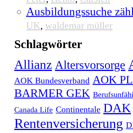
Ausbildungssuche zähl
UK
,
waldemar müller
Schlagwörter
Allianz
Altersvorsorge
AOK P
AOK Bundesverband
BARMER GEK
Berufsunfähi
DAK
Continentale
Canada Life
Rentenversicherung
D