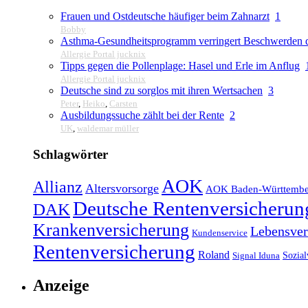
Frauen und Ostdeutsche häufiger beim Zahnarzt
1
Bobby
Asthma-Gesundheitsprogramm verringert Beschwerden d
Allergie Portal jucknix
Tipps gegen die Pollenplage: Hasel und Erle im Anflug
Allergie Portal jucknix
Deutsche sind zu sorglos mit ihren Wertsachen
3
Peter
,
Heiko
,
Carsten
Ausbildungssuche zählt bei der Rente
2
UK
,
waldemar müller
Schlagwörter
AOK
Allianz
Altersvorsorge
AOK Baden-Württembe
Deutsche Rentenversicherun
DAK
Krankenversicherung
Lebensver
Kundenservice
Rentenversicherung
Roland
Sozial
Signal Iduna
Anzeige