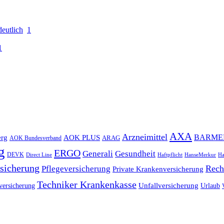
eutlich
1
1
AXA
Arzneimittel
rg
AOK PLUS
BARME
ARAG
AOK Bundesverband
g
ERGO
Gesundheit
Generali
DEVK
Direct Line
Haftpflicht
HanseMerkur
Ha
sicherung
Pflegeversicherung
Rech
Private Krankenversicherung
Techniker Krankenkasse
Unfallversicherung
versicherung
Urlaub