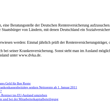
am, eine Beratungsstelle der Deutschen Rentenversicherung aufzusuchen.
r Staatsbürger von Ländern, mit denen Deutschland ein Sozialversicher
iesen werden: Einmal jährlich prüft der Rentenversicherungsträger, o
ch bei seiner Krankenversicherung. Sonst steht man im Ausland mögli
usland unter www.dvka.de.
ares Geld für Ihre Rente
rankenkassenbeiträge senken Nettorente ab 1. Januar 2011
e?
 Rentner ins EU-Ausland umziehen
e und bei der Mitarbeiterkapitalbeteiligung