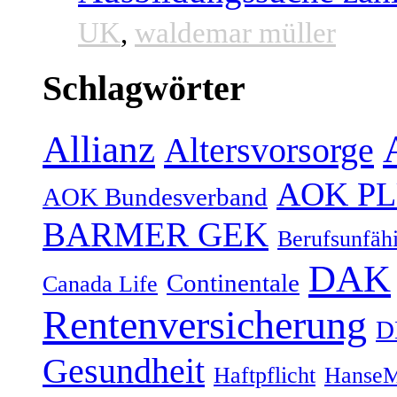
UK
,
waldemar müller
Schlagwörter
Allianz
Altersvorsorge
AOK P
AOK Bundesverband
BARMER GEK
Berufsunfähi
DAK
Continentale
Canada Life
Rentenversicherung
D
Gesundheit
Haftpflicht
HanseM