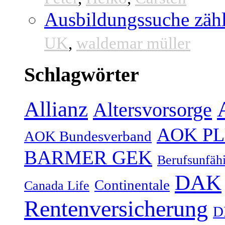
Ausbildungssuche zähl
UK
,
waldemar müller
Schlagwörter
Allianz
Altersvorsorge
AOK P
AOK Bundesverband
BARMER GEK
Berufsunfähi
DAK
Continentale
Canada Life
Rentenversicherung
D