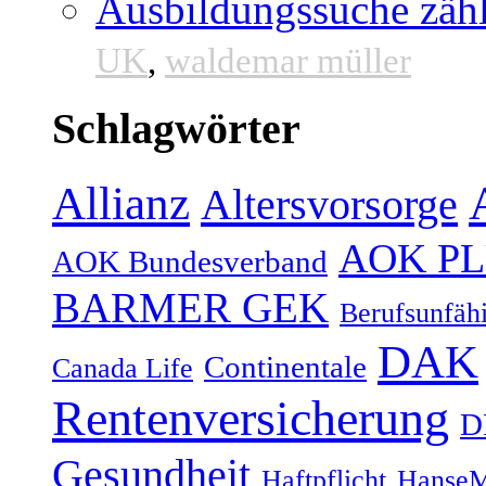
Ausbildungssuche zähl
UK
,
waldemar müller
Schlagwörter
Allianz
Altersvorsorge
AOK P
AOK Bundesverband
BARMER GEK
Berufsunfähi
DAK
Continentale
Canada Life
Rentenversicherung
D
Gesundheit
Haftpflicht
HanseM