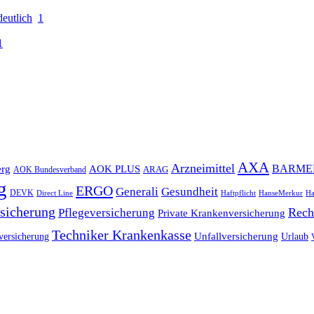
eutlich
1
1
AXA
Arzneimittel
rg
AOK PLUS
BARME
ARAG
AOK Bundesverband
g
ERGO
Gesundheit
Generali
DEVK
Direct Line
Haftpflicht
HanseMerkur
Ha
sicherung
Pflegeversicherung
Rech
Private Krankenversicherung
Techniker Krankenkasse
Unfallversicherung
versicherung
Urlaub