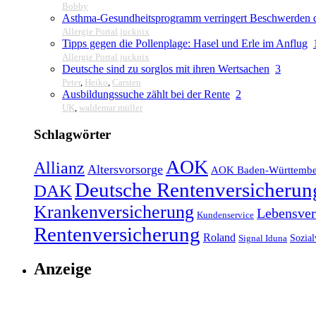
Bobby
Asthma-Gesundheitsprogramm verringert Beschwerden d
Allergie Portal jucknix
Tipps gegen die Pollenplage: Hasel und Erle im Anflug
Allergie Portal jucknix
Deutsche sind zu sorglos mit ihren Wertsachen
3
Peter
,
Heiko
,
Carsten
Ausbildungssuche zählt bei der Rente
2
UK
,
waldemar müller
Schlagwörter
AOK
Allianz
Altersvorsorge
AOK Baden-Württembe
Deutsche Rentenversicherun
DAK
Krankenversicherung
Lebensver
Kundenservice
Rentenversicherung
Roland
Sozial
Signal Iduna
Anzeige