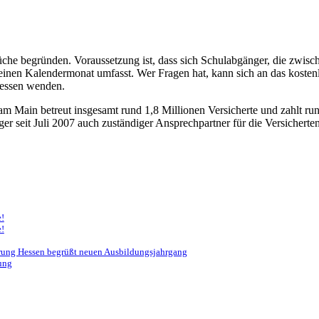
e begründen. Voraussetzung ist, dass sich Schulabgänger, die zwischen
inen Kalendermonat umfasst. Wer Fragen hat, kann sich an das kosten
Hessen wenden.
m Main betreut insgesamt rund 1,8 Millionen Versicherte und zahlt ru
räger seit Juli 2007 auch zuständiger Ansprechpartner für die Versiche
e!
e!
rung Hessen begrüßt neuen Ausbildungsjahrgang
rung