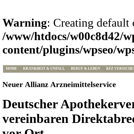
Warning
: Creating default
/www/htdocs/w00c8d42/w
content/plugins/wpseo/wp
HOME
KRANKHEIT & UNFALL
BERUF & LEBEN
KFZ VERSICH
HEIM & RECHT & HAFTUNG
VERSCHIEDENES
Neuer Allianz Arzneimittelservice
Deutscher Apothekerve
vereinbaren Direktabr
vor Ort