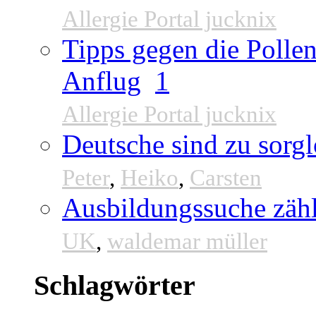
Allergie Portal jucknix
Tipps gegen die Pollen
Anflug
1
Allergie Portal jucknix
Deutsche sind zu sorgl
Peter
,
Heiko
,
Carsten
Ausbildungssuche zähl
UK
,
waldemar müller
Schlagwörter