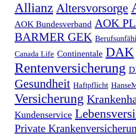
Allianz
Altersvorsorge
AOK P
AOK Bundesverband
BARMER GEK
Berufsunfähi
DAK
Continentale
Canada Life
Rentenversicherung
D
Gesundheit
Haftpflicht
HanseM
Versicherung
Krankenh
Lebensvers
Kundenservice
Private Krankenversicheru