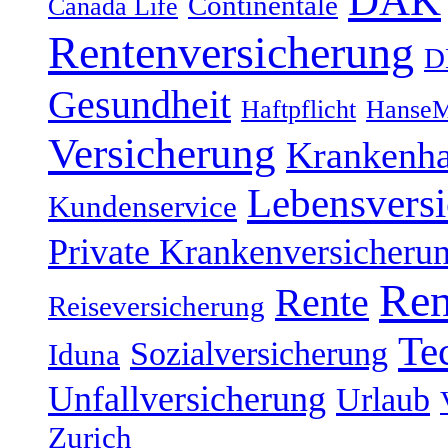
Continentale
Canada Life
Rentenversicherung
D
Gesundheit
Haftpflicht
HanseM
Versicherung
Krankenh
Lebensvers
Kundenservice
Private Krankenversicheru
Ren
Rente
Reiseversicherung
Te
Sozialversicherung
Iduna
Unfallversicherung
Urlaub
Zurich