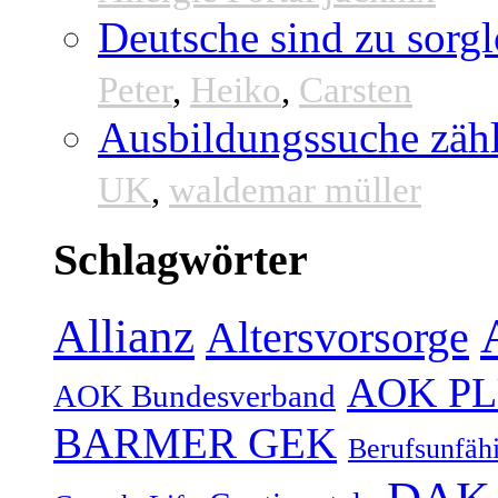
Deutsche sind zu sorgl
Peter
,
Heiko
,
Carsten
Ausbildungssuche zähl
UK
,
waldemar müller
Schlagwörter
Allianz
Altersvorsorge
AOK P
AOK Bundesverband
BARMER GEK
Berufsunfähi
DAK