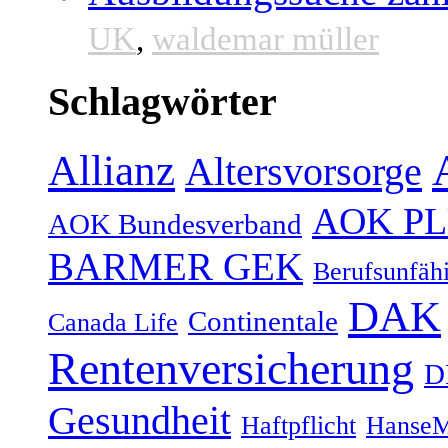
UK
,
waldemar müller
Schlagwörter
Allianz
Altersvorsorge
AOK P
AOK Bundesverband
BARMER GEK
Berufsunfähi
DAK
Continentale
Canada Life
Rentenversicherung
D
Gesundheit
Haftpflicht
HanseM