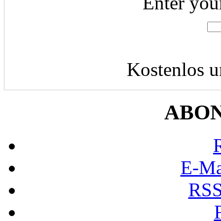
Enter you
Kostenlos u
ABO
E-Ma
RSS