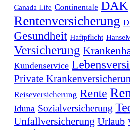
DAK
Continentale
Canada Life
Rentenversicherung
D
Gesundheit
Haftpflicht
HanseM
Versicherung
Krankenh
Lebensvers
Kundenservice
Private Krankenversicheru
Ren
Rente
Reiseversicherung
Te
Sozialversicherung
Iduna
Unfallversicherung
Urlaub