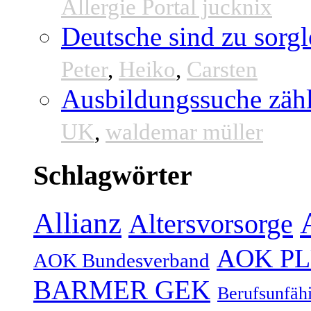
Allergie Portal jucknix
Deutsche sind zu sorgl
Peter
,
Heiko
,
Carsten
Ausbildungssuche zähl
UK
,
waldemar müller
Schlagwörter
Allianz
Altersvorsorge
AOK P
AOK Bundesverband
BARMER GEK
Berufsunfähi