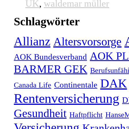
UK
,
waldemar müller
Schlagwörter
Allianz
Altersvorsorge
AOK P
AOK Bundesverband
BARMER GEK
Berufsunfähi
DAK
Continentale
Canada Life
Rentenversicherung
D
Gesundheit
Haftpflicht
HanseM
Versicherung
Krankenh