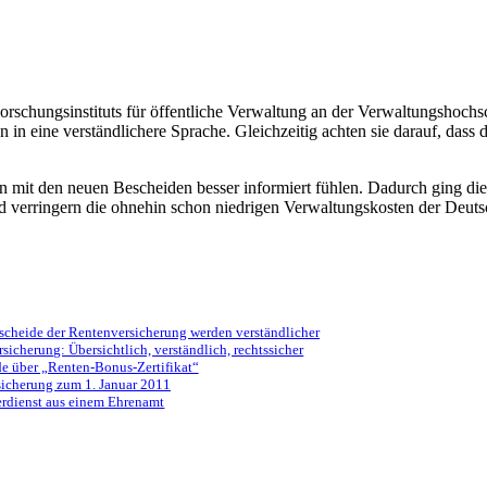
chungsinstituts für öffentliche Verwaltung an der Verwaltungshochsc
in eine verständlichere Sprache. Gleichzeitig achten sie darauf, dass 
den mit den neuen Bescheiden besser informiert fühlen. Dadurch ging d
nd verringern die ohnehin schon niedrigen Verwaltungskosten der Deut
scheide der Rentenversicherung werden verständlicher
sicherung: Übersichtlich, verständlich, rechtssicher
e über „Renten-Bonus-Zertifikat“
icherung zum 1. Januar 2011
rdienst aus einem Ehrenamt