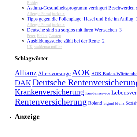
Bobby
Asthma-Gesundheitsprogramm verringert Beschwerden d
Allergie Portal jucknix
Tipps gegen die Pollenplage: Hasel und Erle im Anflug
Allergie Portal jucknix
Deutsche sind zu sorglos mit ihren Wertsachen
3
Peter
,
Heiko
,
Carsten
Ausbildungssuche zählt bei der Rente
2
UK
,
waldemar müller
Schlagwörter
AOK
Allianz
Altersvorsorge
AOK Baden-Württembe
Deutsche Rentenversicherun
DAK
Krankenversicherung
Lebensver
Kundenservice
Rentenversicherung
Roland
Sozial
Signal Iduna
Anzeige