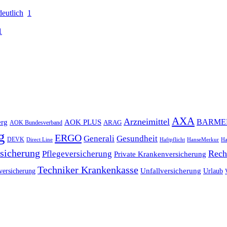
eutlich
1
1
AXA
Arzneimittel
rg
AOK PLUS
BARME
ARAG
AOK Bundesverband
g
ERGO
Gesundheit
Generali
DEVK
Direct Line
Haftpflicht
HanseMerkur
Ha
sicherung
Pflegeversicherung
Rech
Private Krankenversicherung
Techniker Krankenkasse
Unfallversicherung
versicherung
Urlaub