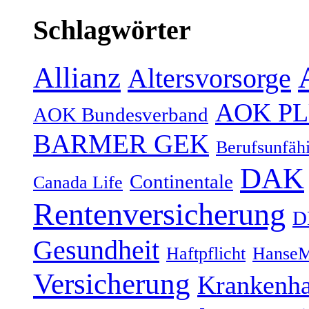
Schlagwörter
Allianz
Altersvorsorge
AOK P
AOK Bundesverband
BARMER GEK
Berufsunfähi
DAK
Continentale
Canada Life
Rentenversicherung
D
Gesundheit
Haftpflicht
HanseM
Versicherung
Krankenh