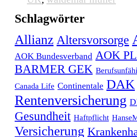
Schlagwörter
Allianz
Altersvorsorge
AOK P
AOK Bundesverband
BARMER GEK
Berufsunfähi
DAK
Continentale
Canada Life
Rentenversicherung
D
Gesundheit
Haftpflicht
HanseM
Versicherung
Krankenh