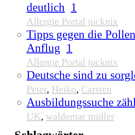
deutlich
1
Allergie Portal jucknix
Tipps gegen die Pollen
Anflug
1
Allergie Portal jucknix
Deutsche sind zu sorgl
Peter
,
Heiko
,
Carsten
Ausbildungssuche zähl
UK
,
waldemar müller