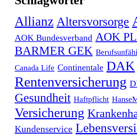
Schlagwörter
Allianz
Altersvorsorge
AOK P
AOK Bundesverband
BARMER GEK
Berufsunfähi
DAK
Continentale
Canada Life
Rentenversicherung
D
Gesundheit
Haftpflicht
HanseM
Versicherung
Krankenh
Lebensvers
Kundenservice