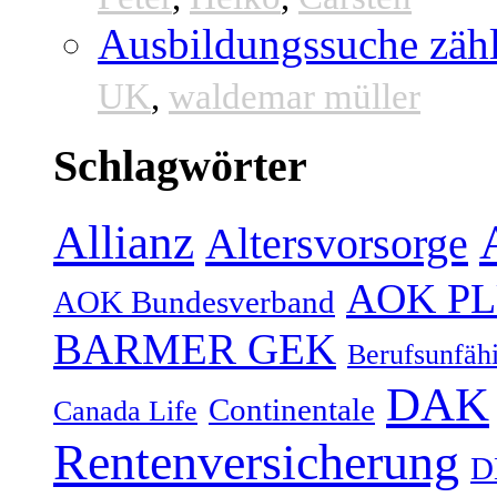
Ausbildungssuche zähl
UK
,
waldemar müller
Schlagwörter
Allianz
Altersvorsorge
AOK P
AOK Bundesverband
BARMER GEK
Berufsunfähi
DAK
Continentale
Canada Life
Rentenversicherung
D