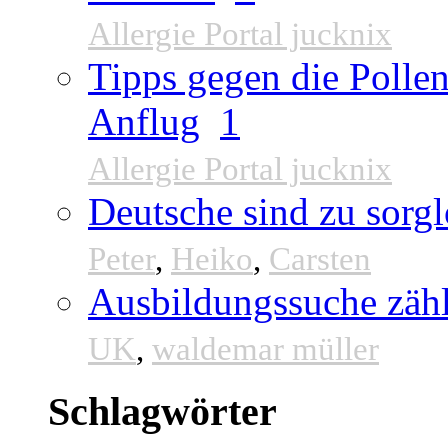
Allergie Portal jucknix
Tipps gegen die Pollen
Anflug
1
Allergie Portal jucknix
Deutsche sind zu sorgl
Peter
,
Heiko
,
Carsten
Ausbildungssuche zähl
UK
,
waldemar müller
Schlagwörter