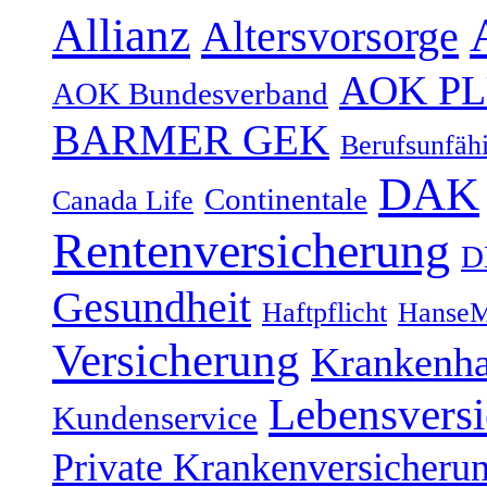
Allianz
Altersvorsorge
AOK P
AOK Bundesverband
BARMER GEK
Berufsunfähi
DAK
Continentale
Canada Life
Rentenversicherung
D
Gesundheit
Haftpflicht
HanseM
Versicherung
Krankenh
Lebensvers
Kundenservice
Private Krankenversicheru