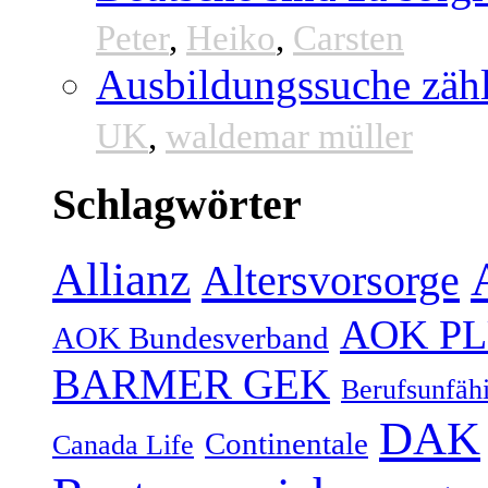
Peter
,
Heiko
,
Carsten
Ausbildungssuche zähl
UK
,
waldemar müller
Schlagwörter
Allianz
Altersvorsorge
AOK P
AOK Bundesverband
BARMER GEK
Berufsunfähi
DAK
Continentale
Canada Life