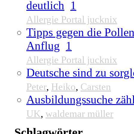
deutlich
1
Allergie Portal jucknix
Tipps gegen die Pollen
Anflug
1
Allergie Portal jucknix
Deutsche sind zu sorgl
Peter
,
Heiko
,
Carsten
Ausbildungssuche zähl
UK
,
waldemar müller
Schlagwörter