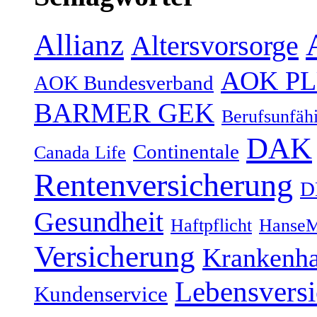
Allianz
Altersvorsorge
AOK P
AOK Bundesverband
BARMER GEK
Berufsunfähi
DAK
Continentale
Canada Life
Rentenversicherung
D
Gesundheit
Haftpflicht
HanseM
Versicherung
Krankenh
Lebensvers
Kundenservice