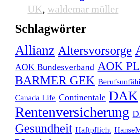
UK
,
waldemar müller
Schlagwörter
Allianz
Altersvorsorge
AOK P
AOK Bundesverband
BARMER GEK
Berufsunfähi
DAK
Continentale
Canada Life
Rentenversicherung
D
Gesundheit
Haftpflicht
HanseM