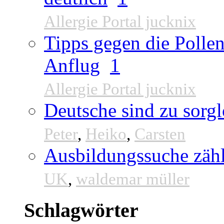
Allergie Portal jucknix
Tipps gegen die Pollen
Anflug
1
Allergie Portal jucknix
Deutsche sind zu sorgl
Peter
,
Heiko
,
Carsten
Ausbildungssuche zähl
UK
,
waldemar müller
Schlagwörter