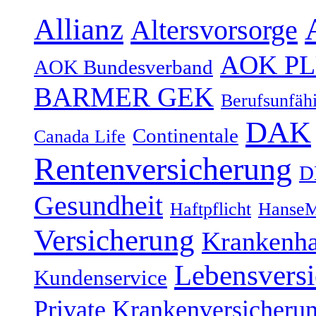
Allianz
Altersvorsorge
AOK P
AOK Bundesverband
BARMER GEK
Berufsunfähi
DAK
Continentale
Canada Life
Rentenversicherung
D
Gesundheit
Haftpflicht
HanseM
Versicherung
Krankenh
Lebensvers
Kundenservice
Private Krankenversicheru