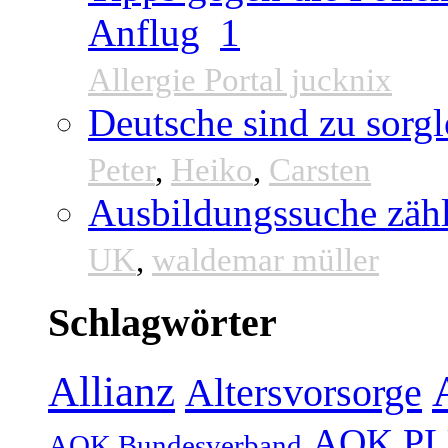
Anflug
1
Allergie Portal jucknix
Deutsche sind zu sorgl
Peter
,
Heiko
,
Carsten
Ausbildungssuche zähl
UK
,
waldemar müller
Schlagwörter
Allianz
Altersvorsorge
AOK P
AOK Bundesverband