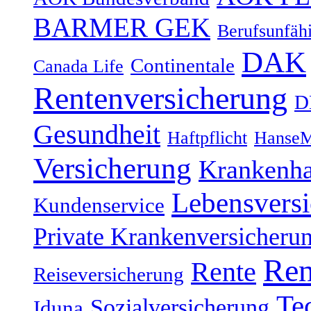
BARMER GEK
Berufsunfähi
DAK
Continentale
Canada Life
Rentenversicherung
D
Gesundheit
Haftpflicht
HanseM
Versicherung
Krankenh
Lebensvers
Kundenservice
Private Krankenversicheru
Ren
Rente
Reiseversicherung
Te
Sozialversicherung
Iduna